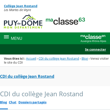
Panneau de gestion des cookies
Collège Jean Rostand
Menu de la rubrique
Contenu
Les Martes de Veyre
MENU
Se connecter
Vous êtes ici :
Accueil
›
CDI du collège Jean Rostand
›
Blog
›
Venez visiter
le site du CDI
CDI du collège Jean Rostand
CDI du collège Jean Rostand
Blog
Chat
Dossiers partagés