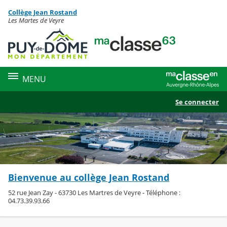
Panneau de gestion des cookies
Collège Jean Rostand
Contenu
Les Martes de Veyre
MENU
Se connecter
Bienvenue au collège Jean Rostand
52 rue Jean Zay - 63730 Les Martres de Veyre - Téléphone :
04.73.39.93.66