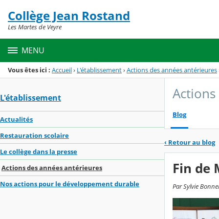
Panneau de gestion des cookies
Collège Jean Rostand
Menu de la rubrique
Contenu
Les Martes de Veyre
MENU
Vous êtes ici :
Accueil
›
L'établissement
›
Actions des années antérieures
Actions
L'établissement
Blog
Actualités
Restauration scolaire
‹
Retour au blog
Le collège dans la presse
Fin de
Actions des années antérieures
Nos actions pour le développement durable
Par Sylvie Bonne