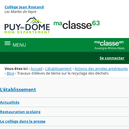
Panneau de gestion des cookies
Collège Jean Rostand
Menu de la rubrique
Contenu
Les Martes de Veyre
MENU
Se connecter
Vous êtes ici :
Accueil
›
L'établissement
›
Actions des années antérieures
›
Blog
›
Travaux d'élèves de 6ème sur le recyclage des déchets
L'établissement
Actualités
Restauration scolaire
Le collège dans la presse