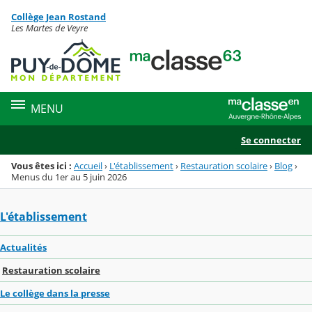
Panneau de gestion des cookies
Collège Jean Rostand
Menu de la rubrique
Contenu
Les Martes de Veyre
MENU
Se connecter
Vous êtes ici :
Accueil
›
L'établissement
›
Restauration scolaire
›
Blog
›
Menus du 1er au 5 juin 2026
L'établissement
Actualités
Restauration scolaire
Le collège dans la presse