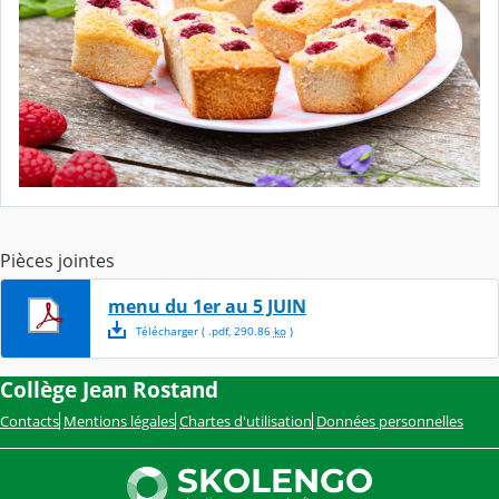
Pièces jointes
menu du 1er au 5 JUIN
Télécharger
( .
pdf
,
290.86
ko
)
Collège Jean Rostand
Contacts
Mentions légales
Chartes d'utilisation
Données personnelles