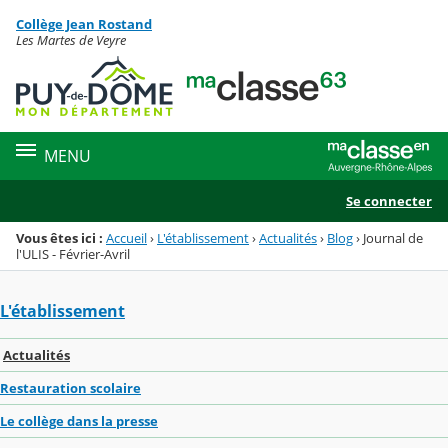
Panneau de gestion des cookies
Collège Jean Rostand
Menu de la rubrique
Contenu
Les Martes de Veyre
MENU
Se connecter
Vous êtes ici :
Accueil
›
L'établissement
›
Actualités
›
Blog
›
Journal de
l'ULIS - Février-Avril
L'établissement
Actualités
Restauration scolaire
Le collège dans la presse