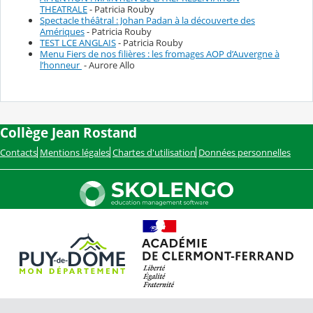
THEATRALE
- Patricia Rouby
Spectacle théâtral : Johan Padan à la découverte des
Amériques
- Patricia Rouby
TEST LCE ANGLAIS
- Patricia Rouby
Menu Fiers de nos filières : les fromages AOP d’Auvergne à
l’honneur
- Aurore Allo
Collège Jean Rostand
Contacts
Mentions légales
Chartes d'utilisation
Données personnelles